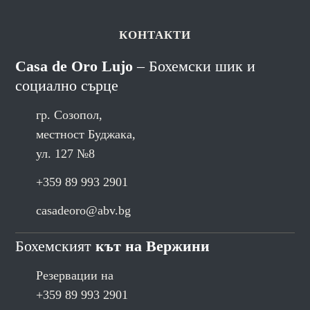
КОНТАКТИ
Casa de Oro Lujo
– Бохемски шик и
социално сърце
гр. Созопол,
местност Буджака,
ул. 127 №8
+359 89 993 2901
casadeoro@abv.bg
Бохемският
кът на Вержини
Резервации на
+359 89 993 2901