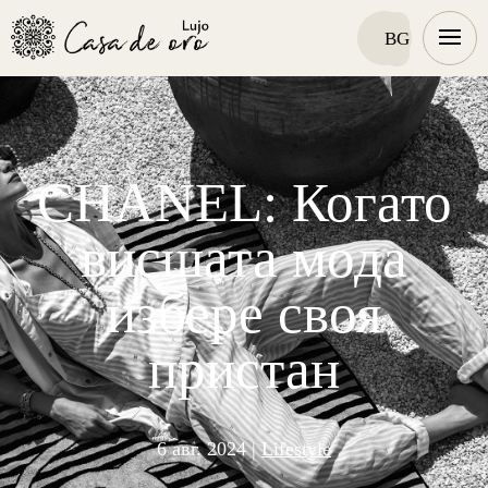
CHANEL: Когато
висшата мода
избере своя
пристан
6 авг. 2024
|
Lifestyle